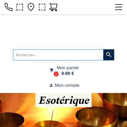
search
Mon panier
local_grocery_store
0.00 €
0
Mon compte
person
Esotérique