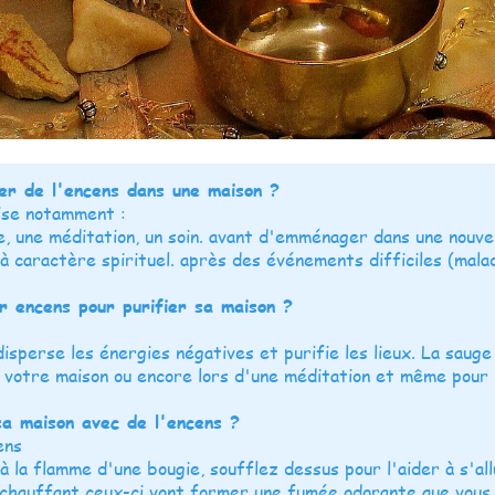
ler de l'encens dans une maison ?
lise notamment :
, une méditation, un soin. avant d'emménager dans une nouve
à caractère spirituel. après des événements difficiles (maladi
ur encens pour purifier sa maison ?
disperse les énergies négatives et purifie les lieux. La sauge
 votre maison ou encore lors d'une méditation et même pour ré
a maison avec de l'encens ?
ens
à la flamme d'une bougie, soufflez dessus pour l'aider à s'al
 chauffant ceux-ci vont former une fumée odorante que vous 