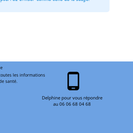
re
phone_android
toutes les informations
 de santé.
Delphine pour vous répondre
au 06 06 68 04 68