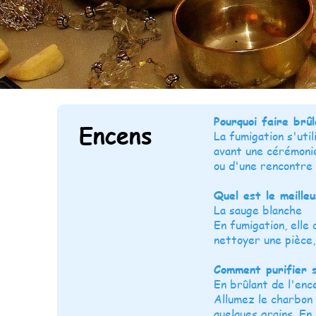
Pourquoi faire brû
Encens
La fumigation s'uti
avant une cérémonie
ou d'une rencontre 
Quel est le meille
La sauge blanche
En fumigation, elle 
nettoyer une pièce,
Comment purifier s
En brûlant de l'enc
Allumez le charbon 
quelques grains. En