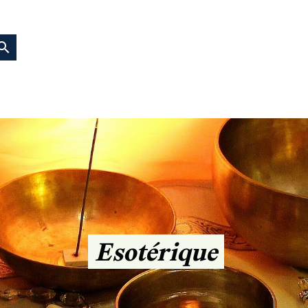
earch
Esotérique