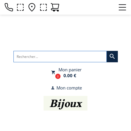
search
Mon panier
local_grocery_store
0.00 €
0
Mon compte
person
Bijoux