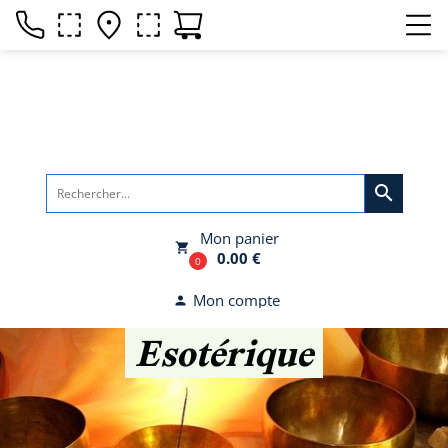
search
Mon panier
local_grocery_store
0.00 €
0
Mon compte
person
Esotérique