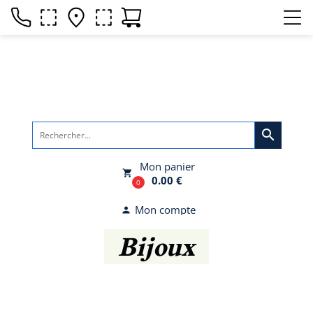
search
Mon panier
local_grocery_store
0.00 €
0
Mon compte
person
Bijoux