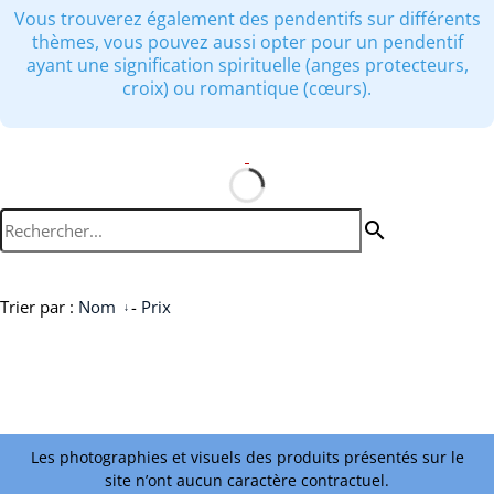
Vous trouverez également des pendentifs sur différents
thèmes, vous pouvez aussi opter pour un pendentif
ayant une signification spirituelle (anges protecteurs,
croix) ou romantique (cœurs).
search
Trier par :
Nom
-
Prix
Les photographies et visuels des produits présentés sur le
site n’ont aucun caractère contractuel.