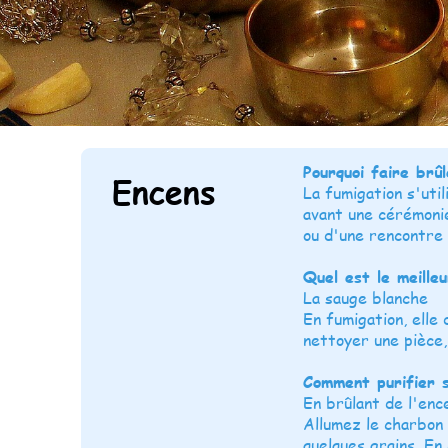
Pourquoi faire brû
Encens
La fumigation s'uti
avant une cérémonie
ou d'une rencontre 
Quel est le meille
La sauge blanche
En fumigation, elle 
nettoyer une pièce,
Comment purifier s
En brûlant de l'enc
Allumez le charbon 
quelques grains. En