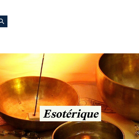
earch
Esotérique