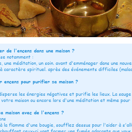
ler de l'encens dans une maison ?
lise notamment :
, une méditation, un soin. avant d'emménager dans une nouve
à caractère spirituel. après des événements difficiles (maladi
ur encens pour purifier sa maison ?
disperse les énergies négatives et purifie les lieux. La sauge
 votre maison ou encore lors d'une méditation et même pour ré
a maison avec de l'encens ?
ens
à la flamme d'une bougie, soufflez dessus pour l'aider à s'al
 chauffant ceux-ci vont former une fumée odorante que vous 