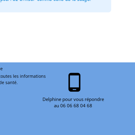
re
phone_android
toutes les informations
 de santé.
Delphine pour vous répondre
au 06 06 68 04 68