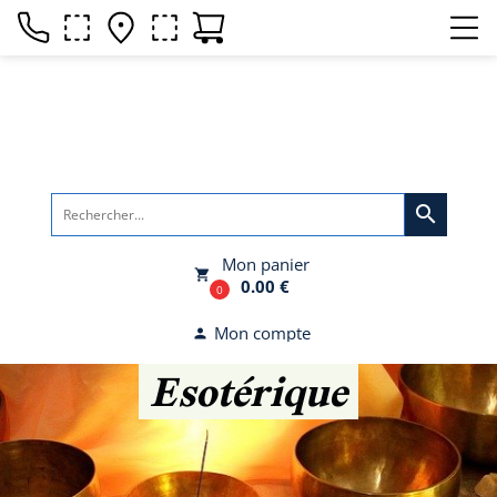
search
Mon panier
local_grocery_store
0.00 €
0
Mon compte
person
Esotérique