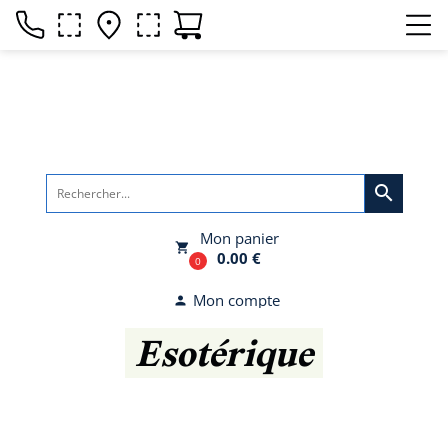
search
Mon panier
local_grocery_store
0.00 €
0
Mon compte
person
Esotérique