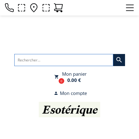
search
Mon panier
local_grocery_store
0.00 €
0
Mon compte
person
Esotérique