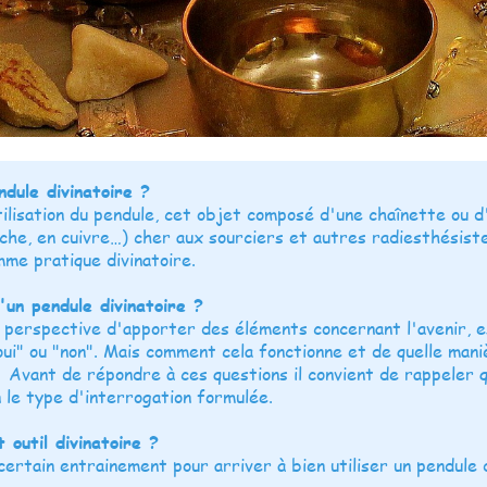
dule divinatoire ?
tilisation du pendule, cet objet composé d'une chaînette ou d
roche, en cuivre…) cher aux sourciers et autres radiesthésist
mme pratique divinatoire.
'un pendule divinatoire ?
 perspective d'apporter des éléments concernant l'avenir, e
"oui" ou "non". Mais comment cela fonctionne et de quelle maniè
? Avant de répondre à ces questions il convient de rappeler 
n le type d'interrogation formulée.
 outil divinatoire ?
certain entrainement pour arriver à bien utiliser un pendule 