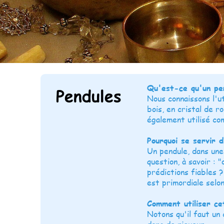
Qu'est-ce qu'un pen
Pendules
Nous connaissons l'u
bois, en cristal de 
également utilisé co
Pourquoi se servir d
Un pendule, dans une
question, à savoir : 
prédictions fiables 
est primordiale selo
Comment utiliser cet
Notons qu'il faut un 