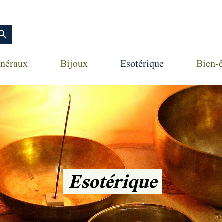
earch
néraux
Bijoux
Esotérique
Bien-ê
Esotérique