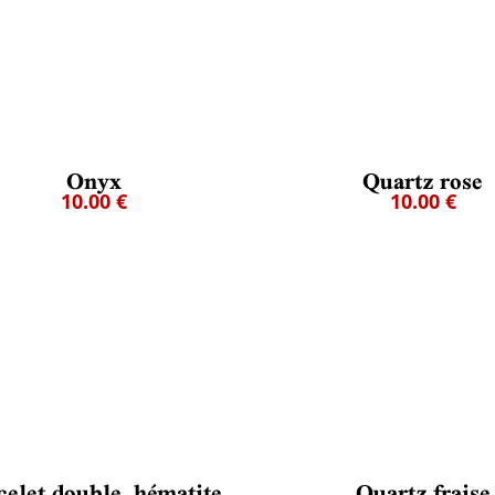
Onyx
Quartz rose
10.00 €
10.00 €
celet double, hématite,
Quartz fraise