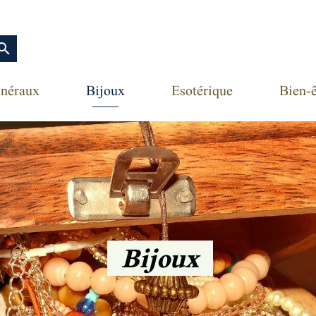
earch
néraux
Bijoux
Esotérique
Bien-ê
Bijoux