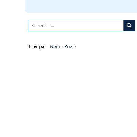
search
Trier par :
Nom
-
Prix