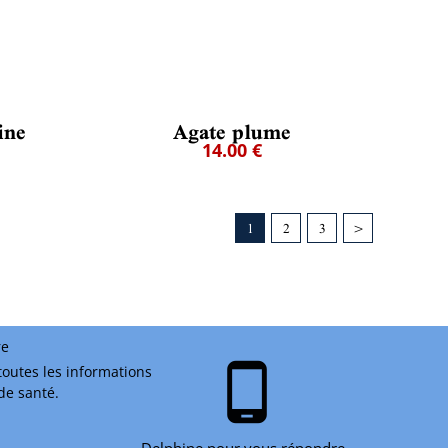
ine
Agate plume
14.00 €
1
2
3
>
re
phone_android
toutes les informations
 de santé.