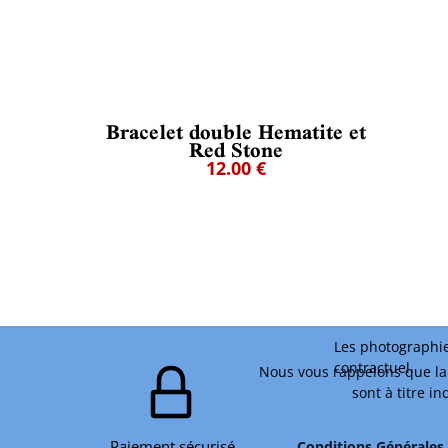
Bracelet double Hematite et
Red Stone
12.00 €
Les photographie
contractuel.
Nous vous rappelons que la 
sont à titre i
Paiement sécurisé
Conditions Générales