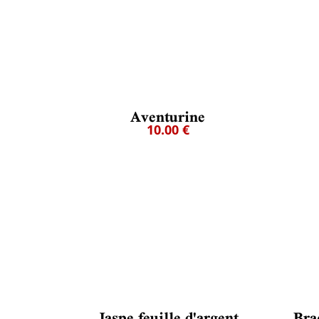
Aventurine
10.00 €
Jaspe feuille d'argent
Bra