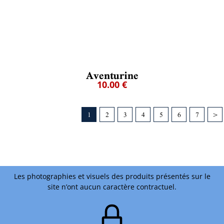
Aventurine
10.00 €
1
2
3
4
5
6
7
>
Les photographies et visuels des produits présentés sur le
site n’ont aucun caractère contractuel.