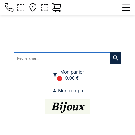
search
Mon panier
local_grocery_store
0.00 €
0
Mon compte
person
Bijoux