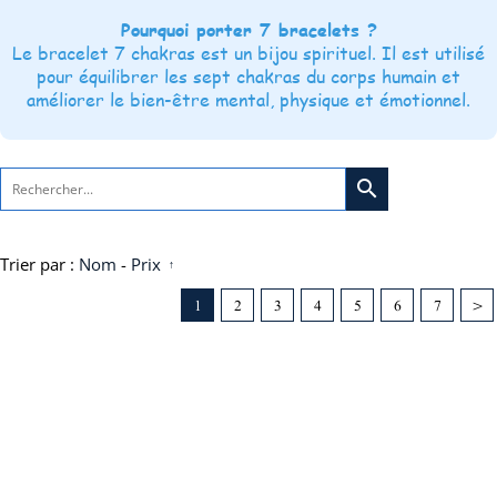
Pourquoi porter 7 bracelets ?
Le bracelet 7 chakras est un bijou spirituel. Il est utilisé
pour équilibrer les sept chakras du corps humain et
améliorer le bien-être mental, physique et émotionnel.
search
Trier par :
Nom
-
Prix
1
2
3
4
5
6
7
>