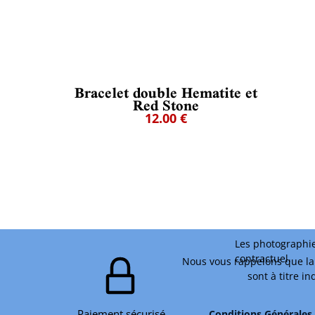
Bracelet double Hematite et
Red Stone
12.00 €
Les photographie
contractuel.
Nous vous rappelons que la 
sont à titre i
Paiement sécurisé
Conditions Générales