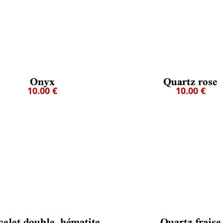
Onyx
Quartz rose
10.00 €
10.00 €
celet double, hématite,
Quartz fraise