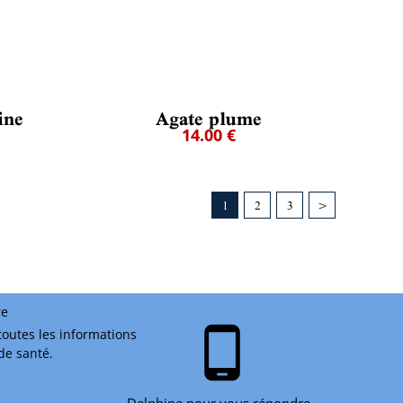
ine
Agate plume
14.00 €
1
2
3
>
re
phone_android
toutes les informations
 de santé.