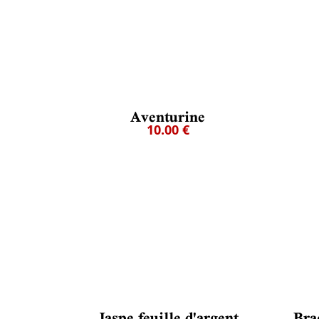
Aventurine
10.00 €
Jaspe feuille d'argent
Bra