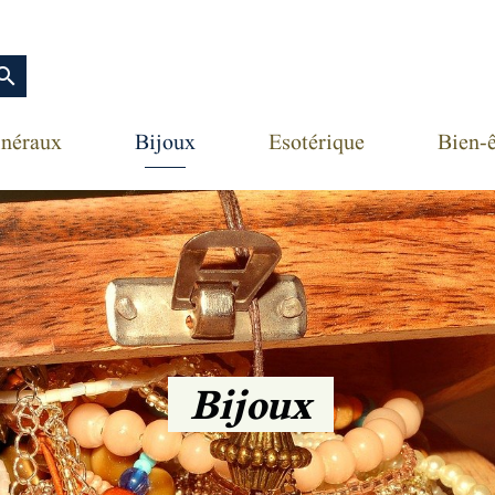
earch
néraux
Bijoux
Esotérique
Bien-ê
Bijoux