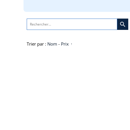
search
Trier par :
Nom
-
Prix