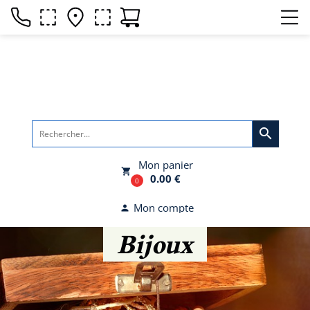
search
Mon panier
local_grocery_store
0.00 €
0
Mon compte
person
Bijoux