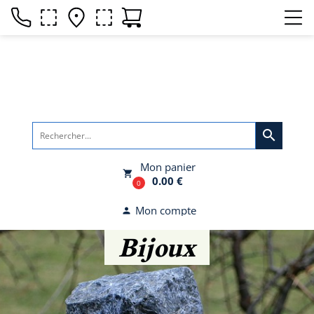
search
Mon panier
local_grocery_store
0.00 €
0
Mon compte
person
Bijoux