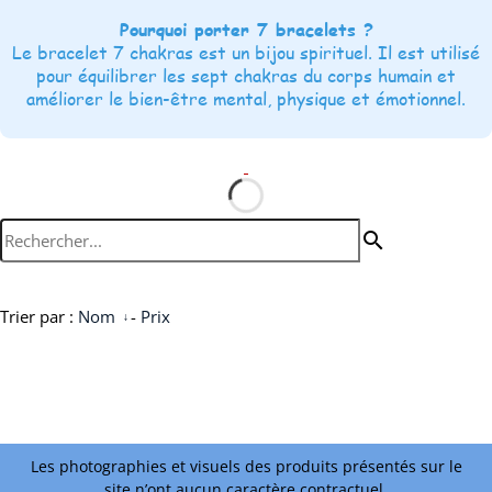
Pourquoi porter 7 bracelets ?
Le bracelet 7 chakras est un bijou spirituel. Il est utilisé
pour équilibrer les sept chakras du corps humain et
améliorer le bien-être mental, physique et émotionnel.
search
Trier par :
Nom
-
Prix
Les photographies et visuels des produits présentés sur le
site n’ont aucun caractère contractuel.