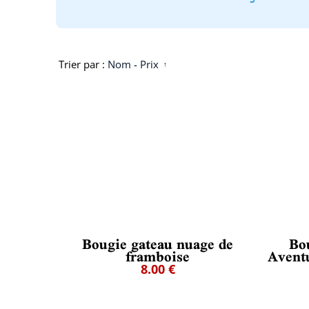
Trier par :
Nom
-
Prix
Bougie gateau nuage de
Bo
framboise
Aventu
8.00 €