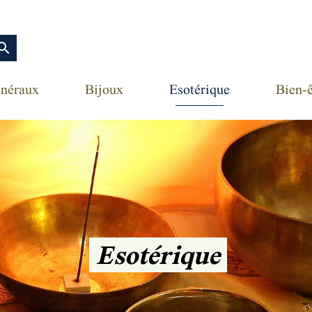
earch
néraux
Bijoux
Esotérique
Bien-ê
Esotérique