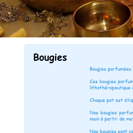
Bougies
Bougies parfumées 
Ces bougies parfum
lithothérapeutique 
Chaque pot est étiq
Nos bougies parfum
main à partir de ma
Nos bougies sont c