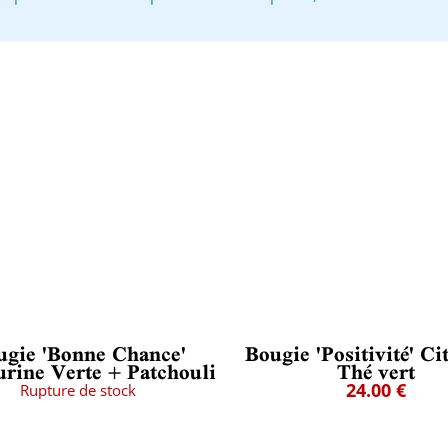
ugie 'Bonne Chance'
Bougie 'Positivité' Ci
rine Verte + Patchouli
Thé vert
24.00 €
Rupture de stock