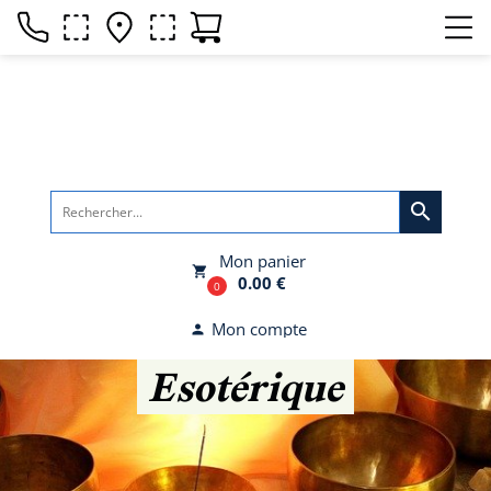
search
Mon panier
local_grocery_store
0.00 €
0
Mon compte
person
Esotérique