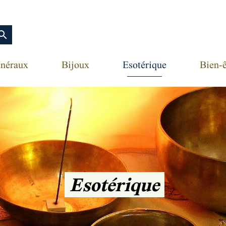
earch
néraux
Bijoux
Esotérique
Bien-ê
Esotérique