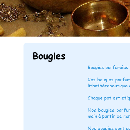
Bougies
Bougies parfumées 
Ces bougies parfum
lithothérapeutique 
Chaque pot est étiq
Nos bougies parfum
main à partir de ma
Nos bougies sont c