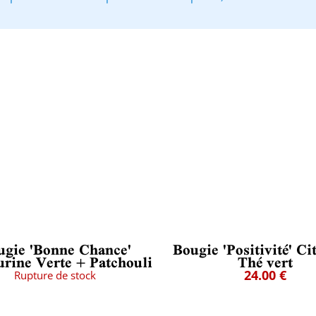
ugie 'Bonne Chance'
Bougie 'Positivité' Ci
rine Verte + Patchouli
Thé vert
24.00 €
Rupture de stock