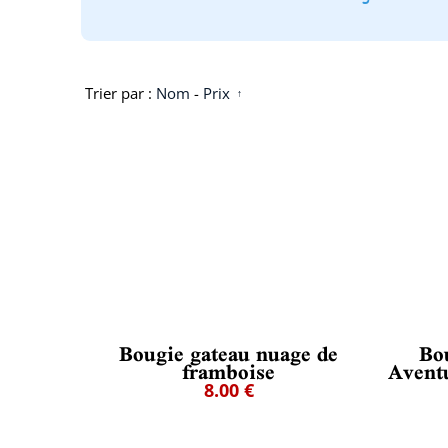
Trier par :
Nom
-
Prix
Bougie gateau nuage de
Bo
framboise
Aventu
8.00 €