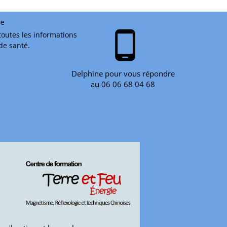
re
phone_android
toutes les informations
 de santé.
Delphine pour vous répondre
au 06 06 68 04 68