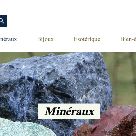
earch
néraux
Bijoux
Esotérique
Bien-ê
Minéraux