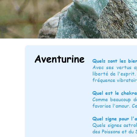
Aventurine
Quels sont les bie
Avec ses vertus ap
liberté de l'esprit.
fréquence vibratoir
Quel est le chakra
Comme beaucoup de 
favorise l'amour. C
Quel signe pour l'
Quels signes astrol
des Poissons et du 